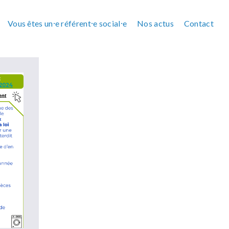
Vous êtes un⸱e référent⸱e social⸱e
Nos actus
Contact