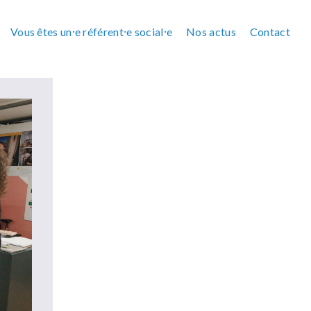
Vous êtes un⸱e référent⸱e social⸱e
Nos actus
Contact