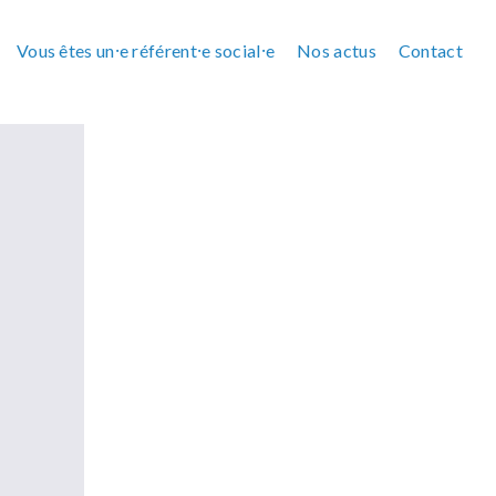
Vous êtes un⸱e référent⸱e social⸱e
Nos actus
Contact