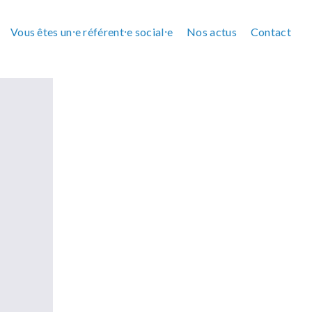
Vous êtes un⸱e référent⸱e social⸱e
Nos actus
Contact