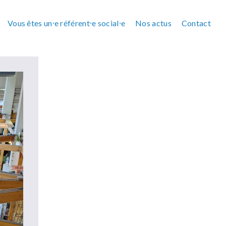
Vous êtes un⸱e référent⸱e social⸱e
Nos actus
Contact