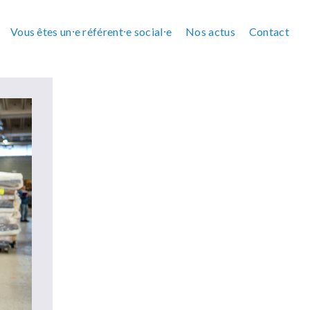
Vous êtes un⸱e référent⸱e social⸱e
Nos actus
Contact