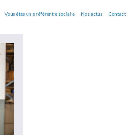
Vous êtes un⸱e référent⸱e social⸱e
Nos actus
Contact